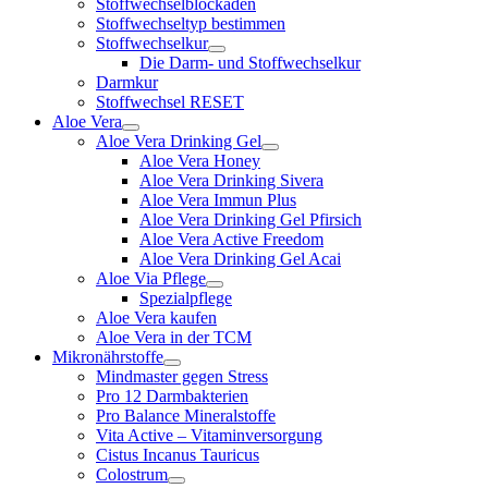
Stoffwechselblockaden
Stoffwechseltyp bestimmen
Stoffwechselkur
Die Darm- und Stoffwechselkur
Darmkur
Stoffwechsel RESET
Aloe Vera
Aloe Vera Drinking Gel
Aloe Vera Honey
Aloe Vera Drinking Sivera
Aloe Vera Immun Plus
Aloe Vera Drinking Gel Pfirsich
Aloe Vera Active Freedom
Aloe Vera Drinking Gel Acai
Aloe Via Pflege
Spezialpflege
Aloe Vera kaufen
Aloe Vera in der TCM
Mikronährstoffe
Mindmaster gegen Stress
Pro 12 Darmbakterien
Pro Balance Mineralstoffe
Vita Active – Vitaminversorgung
Cistus Incanus Tauricus
Colostrum