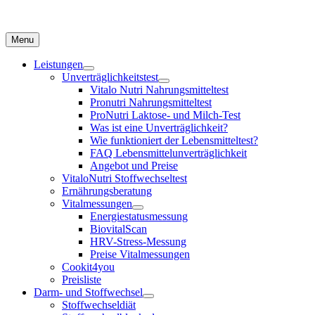
Menu
Leistungen
Unverträglichkeitstest
Vitalo Nutri Nahrungsmitteltest
Pronutri Nahrungsmitteltest
ProNutri Laktose- und Milch-Test
Was ist eine Unverträglichkeit?
Wie funktioniert der Lebensmitteltest?
FAQ Lebensmittelunverträglichkeit
Angebot und Preise
VitaloNutri Stoffwechseltest
Ernährungsberatung
Vitalmessungen
Energiestatusmessung
BiovitalScan
HRV-Stress-Messung
Preise Vitalmessungen
Cookit4you
Preisliste
Darm- und Stoffwechsel
Stoffwechseldiät