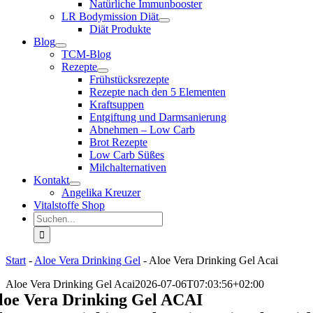
Natürliche Immunbooster
LR Bodymission Diät
Diät Produkte
Blog
TCM-Blog
Rezepte
Frühstücksrezepte
Rezepte nach den 5 Elementen
Kraftsuppen
Entgiftung und Darmsanierung
Abnehmen – Low Carb
Brot Rezepte
Low Carb Süßes
Milchalternativen
Kontakt
Angelika Kreuzer
Vitalstoffe Shop
Suche
nach:
Start
-
Aloe Vera Drinking Gel
-
Aloe Vera Drinking Gel Acai
Aloe Vera Drinking Gel Acai
2026-07-06T07:03:56+02:00
loe Vera Drinking Gel ACAI