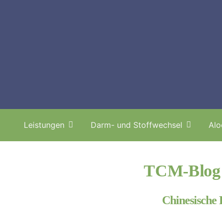
Zum
Inhalt
springen
Start
-
Gesundheits-Blog
-
TCM-Blog
Leistungen
Darm- und Stoffwechsel
Alo
TCM-Blog 
Chinesische 