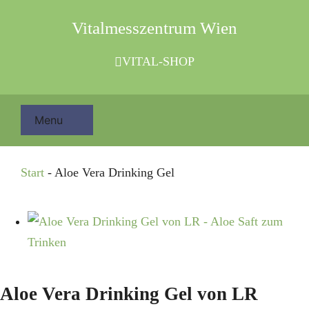
Zum
Vitalmesszentrum Wien
Inhalt
springen
VITAL-SHOP
Menu
Leistungen
Start
-
Aloe Vera Drinking Gel
Darm- und Stoffwechsel
Aloe Vera
Aloe Vera Drinking Gel von LR
Mikronährstoffe