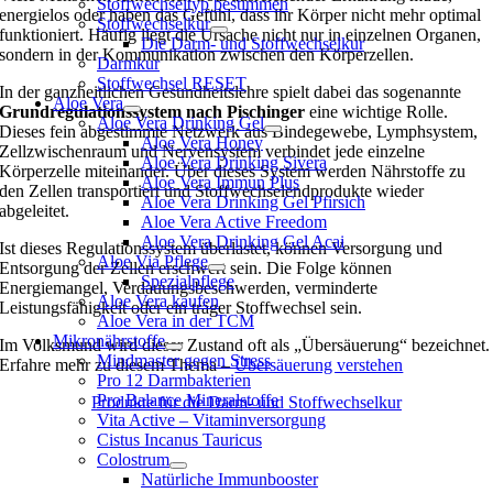
Stoffwechseltyp bestimmen
energielos oder haben das Gefühl, dass ihr Körper nicht mehr optimal
Stoffwechselkur
funktioniert. Häufig liegt die Ursache nicht nur in einzelnen Organen,
Die Darm- und Stoffwechselkur
sondern in der Kommunikation zwischen den Körperzellen.
Darmkur
Stoffwechsel RESET
In der ganzheitlichen Gesundheitslehre spielt dabei das sogenannte
Aloe Vera
Grundregulationssystem nach Pischinger
eine wichtige Rolle.
Aloe Vera Drinking Gel
Dieses fein abgestimmte Netzwerk aus Bindegewebe, Lymphsystem,
Aloe Vera Honey
Zellzwischenraum und Nervensystem verbindet jede einzelne
Aloe Vera Drinking Sivera
Körperzelle miteinander. Über dieses System werden Nährstoffe zu
Aloe Vera Immun Plus
den Zellen transportiert und Stoffwechselendprodukte wieder
Aloe Vera Drinking Gel Pfirsich
abgeleitet.
Aloe Vera Active Freedom
Aloe Vera Drinking Gel Acai
Ist dieses Regulationssystem überlastet, können Versorgung und
Aloe Via Pflege
Entsorgung der Zellen erschwert sein. Die Folge können
Spezialpflege
Energiemangel, Verdauungsbeschwerden, verminderte
Aloe Vera kaufen
Leistungsfähigkeit oder ein träger Stoffwechsel sein.
Aloe Vera in der TCM
Mikronährstoffe
Im Volksmund wird dieser Zustand oft als „Übersäuerung“ bezeichnet.
Mindmaster gegen Stress
Erfahre mehr zu diesem Thema –
Übersäuerung verstehen
Pro 12 Darmbakterien
Pro Balance Mineralstoffe
Produkte für die Darm- und Stoffwechselkur
Vita Active – Vitaminversorgung
Cistus Incanus Tauricus
Colostrum
Natürliche Immunbooster