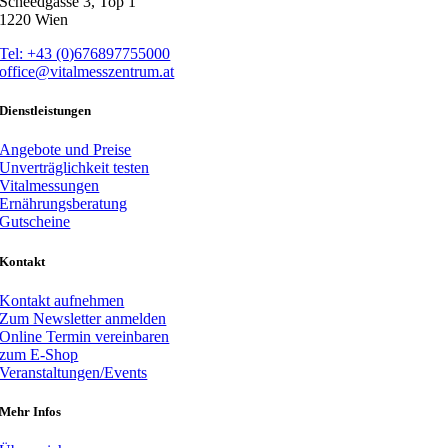
Scheedgasse 3, Top 1
1220 Wien
Tel: +43 (0)676897755000
office@vitalmesszentrum.at
Dienstleistungen
Angebote und Preise
Unverträglichkeit testen
Vitalmessungen
Ernährungsberatung
Gutscheine
Kontakt
Kontakt aufnehmen
Zum Newsletter anmelden
Online Termin vereinbaren
zum E-Shop
Veranstaltungen/Events
Mehr Infos