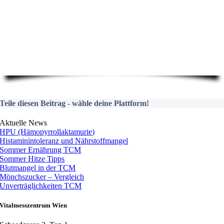
Teile diesen Beitrag - wähle deine Plattform!
Aktuelle News
HPU (Hämopyrrollaktamurie)
Histaminintoleranz und Nährstoffmangel
Sommer Ernährung TCM
Sommer Hitze Tipps
Blutmangel in der TCM
Mönchszucker – Vergleich
Unverträglichkeiten TCM
Vitalmesszentrum Wien