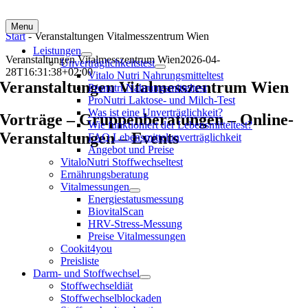
Menu
Start
-
Veranstaltungen Vitalmesszentrum Wien
Leistungen
Veranstaltungen Vitalmesszentrum Wien
2026-04-
Unverträglichkeitstest
28T16:31:38+02:00
Vitalo Nutri Nahrungsmitteltest
Veranstaltungen Vitalmesszentrum Wien
Pronutri Nahrungsmitteltest
ProNutri Laktose- und Milch-Test
Was ist eine Unverträglichkeit?
Vorträge – Gruppenberatungen – Online-
Wie funktioniert der Lebensmitteltest?
Veranstaltungen – Events
FAQ Lebensmittelunverträglichkeit
Angebot und Preise
VitaloNutri Stoffwechseltest
Ernährungsberatung
Vitalmessungen
Energiestatusmessung
BiovitalScan
HRV-Stress-Messung
Preise Vitalmessungen
Cookit4you
Preisliste
Darm- und Stoffwechsel
Stoffwechseldiät
Stoffwechselblockaden