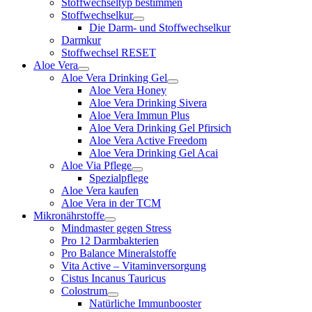
Stoffwechseltyp bestimmen
Stoffwechselkur
Die Darm- und Stoffwechselkur
Darmkur
Stoffwechsel RESET
Aloe Vera
Aloe Vera Drinking Gel
Aloe Vera Honey
Aloe Vera Drinking Sivera
Aloe Vera Immun Plus
Aloe Vera Drinking Gel Pfirsich
Aloe Vera Active Freedom
Aloe Vera Drinking Gel Acai
Aloe Via Pflege
Spezialpflege
Aloe Vera kaufen
Aloe Vera in der TCM
Mikronährstoffe
Mindmaster gegen Stress
Pro 12 Darmbakterien
Pro Balance Mineralstoffe
Vita Active – Vitaminversorgung
Cistus Incanus Tauricus
Colostrum
Natürliche Immunbooster