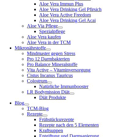
Aloe Vera Immun Plus
Aloe Vera Drinking Gel Pfirsich
Aloe Vera Active Freedom
Aloe Vera Drinking Gel Acai
Aloe Via Pflege
Spezialpflege
Aloe Vera kaufen
Aloe Vera in der TCM
Mikronährstoffe
Mindmaster gegen Stress
Pro 12 Darmbakterien
Pro Balance Mineralstoffe
Vita Active – Vitaminversorgung
Cistus Incanus Tauricus
Colostrum
Natürliche Immunbooster
LR Bodymission Diät
Diät Produkte
Blog
TCM-Blog
Rezepte
Frühstücksrezepte
Rezepte nach den 5 Elementen
Kraftsuppen
Entgiftung und Darmsanierung