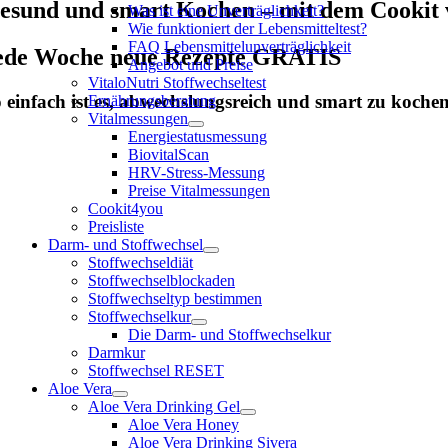
esund und smart Kochen – mit dem Cookit 
Was ist eine Unverträglichkeit?
Wie funktioniert der Lebensmitteltest?
FAQ Lebensmittelunverträglichkeit
ede Woche neue Rezepte GRATIS
Angebot und Preise
VitaloNutri Stoffwechseltest
 einfach ist es, abwechslungsreich und smart zu koch
Ernährungsberatung
Vitalmessungen
Energiestatusmessung
BiovitalScan
HRV-Stress-Messung
Preise Vitalmessungen
Cookit4you
Preisliste
Darm- und Stoffwechsel
Stoffwechseldiät
Stoffwechselblockaden
Stoffwechseltyp bestimmen
Stoffwechselkur
Die Darm- und Stoffwechselkur
Darmkur
Stoffwechsel RESET
Aloe Vera
Aloe Vera Drinking Gel
Aloe Vera Honey
Aloe Vera Drinking Sivera