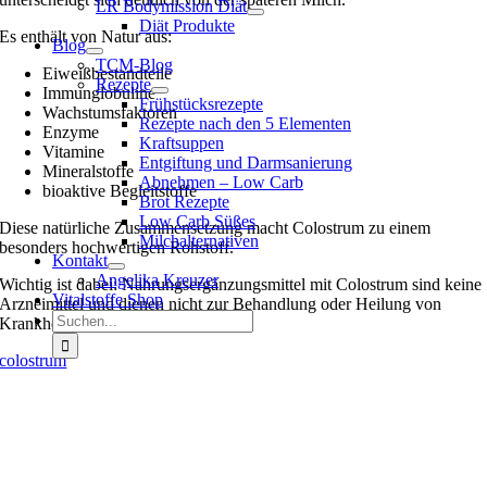
LR Bodymission Diät
Diät Produkte
Es enthält von Natur aus:
Blog
TCM-Blog
Eiweißbestandteile
Rezepte
Immunglobuline
Frühstücksrezepte
Wachstumsfaktoren
Rezepte nach den 5 Elementen
Enzyme
Kraftsuppen
Vitamine
Entgiftung und Darmsanierung
Mineralstoffe
Abnehmen – Low Carb
bioaktive Begleitstoffe
Brot Rezepte
Low Carb Süßes
Diese natürliche Zusammensetzung macht Colostrum zu einem
Milchalternativen
besonders hochwertigen Rohstoff.
Kontakt
Angelika Kreuzer
Wichtig ist dabei: Nahrungsergänzungsmittel mit Colostrum sind keine
Vitalstoffe Shop
Arzneimittel und dienen nicht zur Behandlung oder Heilung von
Suche
Krankheiten.
nach:
colostrum