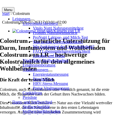
Menu
Start
-
Colostrum
Leistungen
Colostrum
2026-07-26T17:03:01+02:00
Unverträglichkeitstest
Vitalo Nutri Nahrungsmitteltest
Pronutri Nahrungsmitteltest
ProNutri Laktose- und Milch-Test
Colostrum – natürliche Unterstützung für
Was ist eine Unverträglichkeit?
Darm, Immunsystem und Wohlbefinden
Wie funktioniert der Lebensmitteltest?
FAQ Lebensmittelunverträglichkeit
Colostrum von LR – hochwertige
Angebot und Preise
Kolostralmilch für dein allgemeines
VitaloNutri Stoffwechseltest
Ernährungsberatung
Wohlbefinden
Vitalmessungen
Energiestatusmessung
BiovitalScan
Die Kraft der ersten Milch
HRV-Stress-Messung
Preise Vitalmessungen
Colostrum, auch Kolostralmilch oder Vormilch genannt, ist die erste
Cookit4you
Milch, die Säugetiere nach der Geburt ihres Nachwuchses bilden.
Preisliste
Darm- und Stoffwechsel
Diese besondere Milch enthält von Natur aus eine Vielzahl wertvoller
Stoffwechseldiät
Inhaltsstoffe, die das Neugeborene in den ersten Lebenstagen
Stoffwechselblockaden
versorgen. Aufgrund ihrer natürlichen Zusammensetzung wird