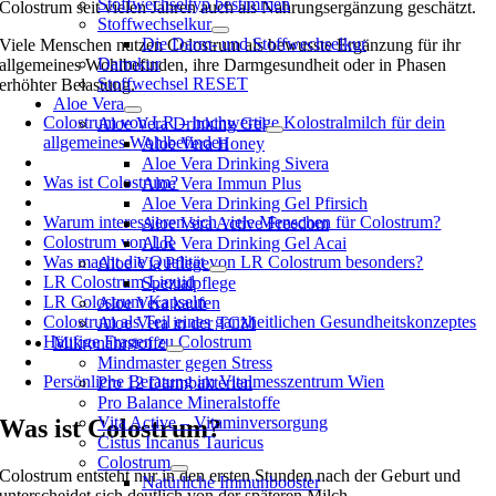
Stoffwechseltyp bestimmen
Colostrum seit vielen Jahren auch als Nahrungsergänzung geschätzt.
Stoffwechselkur
Die Darm- und Stoffwechselkur
Viele Menschen nutzen Colostrum als bewusste Ergänzung für ihr
Darmkur
allgemeines Wohlbefinden, ihre Darmgesundheit oder in Phasen
Stoffwechsel RESET
erhöhter Belastung.
Aloe Vera
Colostrum von LR – hochwertige Kolostralmilch für dein
Aloe Vera Drinking Gel
allgemeines Wohlbefinden
Aloe Vera Honey
Aloe Vera Drinking Sivera
Was ist Colostrum?
Aloe Vera Immun Plus
Aloe Vera Drinking Gel Pfirsich
Warum interessieren sich viele Menschen für Colostrum?
Aloe Vera Active Freedom
Colostrum von LR
Aloe Vera Drinking Gel Acai
Was macht die Qualität von LR Colostrum besonders?
Aloe Via Pflege
LR Colostrum Liquid
Spezialpflege
LR Colostrum Kapseln
Aloe Vera kaufen
Colostrum als Teil eines ganzheitlichen Gesundheitskonzeptes
Aloe Vera in der TCM
Häufige Fragen zu Colostrum
Mikronährstoffe
Mindmaster gegen Stress
Persönliche Beratung im Vitalmesszentrum Wien
Pro 12 Darmbakterien
Pro Balance Mineralstoffe
Vita Active – Vitaminversorgung
Was ist Colostrum?
Cistus Incanus Tauricus
Colostrum
Colostrum entsteht nur in den ersten Stunden nach der Geburt und
Natürliche Immunbooster
unterscheidet sich deutlich von der späteren Milch.