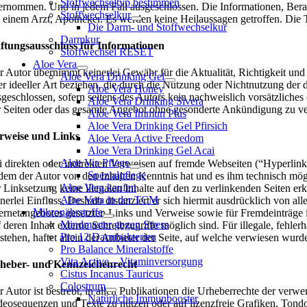
Stoffwechseltyp bestimmen
ernommen. Und in jedem Fall ausgeschlossen. Die Informationen, Bera
Stoffwechselkur
i einem Arzt, Apotheker. Es werden keine Heilaussagen getroffen. Die 
Die Darm- und Stoffwechselkur
Darmkur
ftungsausschluss für Informationen
Stoffwechsel RESET
Aloe Vera
r Autor übernimmt keinerlei Gewähr für die Aktualität, Richtigkeit und
Aloe Vera Drinking Gel
er ideeller Art beziehen, die durch die Nutzung oder Nichtnutzung der
Aloe Vera Honey
sgeschlossen, sofern seitens des Autors kein nachweislich vorsätzliches 
Aloe Vera Drinking Sivera
r Seiten oder das gesamte Angebot ohne gesonderte Ankündigung zu verä
Aloe Vera Immun Plus
Aloe Vera Drinking Gel Pfirsich
rweise und Links
Aloe Vera Active Freedom
Aloe Vera Drinking Gel Acai
Aloe Via Pflege
i direkten oder indirekten Verweisen auf fremde Webseiten (“Hyperlinks
Spezialpflege
 dem der Autor von den Inhalten Kenntnis hat und es ihm technisch mögl
Aloe Vera kaufen
r Linksetzung keine illegalen Inhalte auf den zu verlinkenden Seiten er
Aloe Vera in der TCM
nerlei Einfluss. Deshalb distanziert er sich hiermit ausdrücklich von al
Mikronährstoffe
ternetangebotes gesetzten Links und Verweise sowie für Fremdeinträge
Mindmaster gegen Stress
f deren Inhalt externe Schreibzugriffe möglich sind. Für illegale, fehl
Pro 12 Darmbakterien
tstehen, haftet allein der Anbieter der Seite, auf welche verwiesen wurde
Pro Balance Mineralstoffe
Vita Active – Vitaminversorgung
heber- und Kennzeichenrecht
Cistus Incanus Tauricus
Colostrum
r Autor ist bestrebt, in allen Publikationen die Urheberrechte der ver
Natürliche Immunbooster
deosequenzen und Texte zu nutzen oder auf lizenzfreie Grafiken, Tond