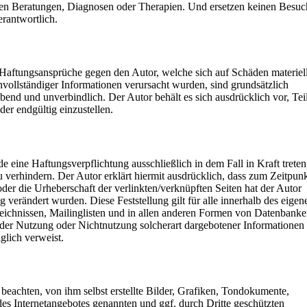
hen Beratungen, Diagnosen oder Therapien. Und ersetzen keinen Besuc
erantwortlich.
e. Haftungsansprüche gegen den Autor, welche sich auf Schäden materiel
vollständiger Informationen verursacht wurden, sind grundsätzlich
ibend und unverbindlich. Der Autor behält es sich ausdrücklich vor, Tei
er endgültig einzustellen.
 eine Haftungsverpflichtung ausschließlich in dem Fall in Kraft treten
 verhindern. Der Autor erklärt hiermit ausdrücklich, dass zum Zeitpun
oder die Urheberschaft der verlinkten/verknüpften Seiten hat der Autor
ng verändert wurden. Diese Feststellung gilt für alle innerhalb des eigen
eichnissen, Mailinglisten und in allen anderen Formen von Datenbanke
us der Nutzung oder Nichtnutzung solcherart dargebotener Informationen
iglich verweist.
beachten, von ihm selbst erstellte Bilder, Grafiken, Tondokumente,
es Internetangebotes genannten und ggf. durch Dritte geschützten