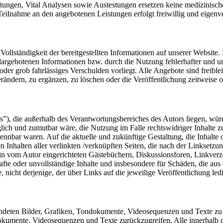
tungen, Vital Analysen sowie Austestungen ersetzen keine medizinisc
Teilnahme an den angebotenen Leistungen erfolgt freiwillig und eigenv
 Vollständigkeit der bereitgestellten Informationen auf unserer Websit
 dargebotenen Informationen bzw. durch die Nutzung fehlerhafter und un
oder grob fahrlässiges Verschulden vorliegt. Alle Angebote sind freible
ndern, zu ergänzen, zu löschen oder die Veröffentlichung zeitweise od
”), die außerhalb des Verantwortungsbereiches des Autors liegen, würde
ich und zumutbar wäre, die Nutzung im Falle rechtswidriger Inhalte zu
kennbar waren. Auf die aktuelle und zukünftige Gestaltung, die Inhalte 
len Inhalten aller verlinkten /verknüpften Seiten, die nach der Linksetzu
 in vom Autor eingerichteten Gästebüchern, Diskussionsforen, Linkverz
erhafte oder unvollständige Inhalte und insbesondere für Schäden, die a
, nicht derjenige, der über Links auf die jeweilige Veröffentlichung led
wendeten Bilder, Grafiken, Tondokumente, Videosequenzen und Texte zu 
okumente, Videosequenzen und Texte zurückzugreifen. Alle innerhalb d