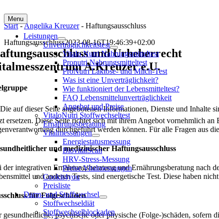
Menu
Start
-
Angelika Kreuzer
-
Haftungsausschluss
Leistungen
Haftungsausschluss
2023-08-16T19:46:39+02:00
Unverträglichkeitstest
aftungsausschluss und Urheberrecht
Vitalo Nutri Nahrungsmitteltest
Pronutri Nahrungsmitteltest
italmesszentrum A.Kreuzer e.U.
ProNutri Laktose- und Milch-Test
Was ist eine Unverträglichkeit?
elgruppe
Wie funktioniert der Lebensmitteltest?
FAQ Lebensmittelunverträglichkeit
Angebot und Preise
 Die auf dieser Seite angebotenen Informationen, Dienste und Inhalte 
VitaloNutri Stoffwechseltest
zt ersetzen. Diese Seite richtet sich mit ihrem Angebot vornehmlich a
Ernährungsberatung
genverantwortung durchgeführt werden können. Für alle Fragen aus diese
Vitalmessungen
Energiestatusmessung
sundheitlicher und medizinischer Haftungsausschluss
BiovitalScan
HRV-Stress-Messung
i der integrativen Ernährungsberatung und Ernährungsberatung nach der
Preise Vitalmessungen
bensmittel und anderen Tests, sind energetische Test. Diese haben nich
Cookit4you
Preisliste
Darm- und Stoffwechsel
sschluss für Folgeschäden
Stoffwechseldiät
Stoffwechselblockaden
r gesundheitliche, psychische oder physische (Folge-)schäden, sofern 