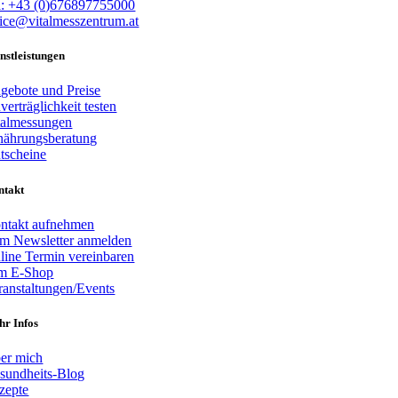
l: +43 (0)676897755000
fice@vitalmesszentrum.at
nstleistungen
gebote und Preise
verträglichkeit testen
talmessungen
nährungsberatung
tscheine
ntakt
ntakt aufnehmen
m Newsletter anmelden
line Termin vereinbaren
m E-Shop
ranstaltungen/Events
hr Infos
er mich
sundheits-Blog
zepte