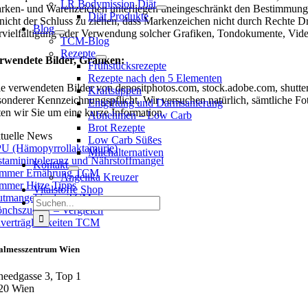
LR Bodymission Diät
rken- und Warenzeichen unterliegen uneingeschränkt den Bestimmungen
Diät Produkte
t nicht der Schluss zu ziehen, dass Markenzeichen nicht durch Rechte Dri
Blog
rvielfältigung oder Verwendung solcher Grafiken, Tondokumente, Video
TCM-Blog
Rezepte
rwendete Bilder
, Grafiken:
Frühstücksrezepte
Rezepte nach den 5 Elementen
le verwendeten Bilder von depositphotos.com, stock.adobe.com, shutters
Kraftsuppen
sonderer Kennzeichnungspflicht. Wir versuchen natürlich, sämtliche Fot
Entgiftung und Darmsanierung
tten wir Sie um eine kurze Information.
Abnehmen – Low Carb
Brot Rezepte
tuelle News
Low Carb Süßes
U (Hämopyrrollaktamurie)
Milchalternativen
staminintoleranz und Nährstoffmangel
Kontakt
mmer Ernährung TCM
Angelika Kreuzer
mmer Hitze Tipps
Vitalstoffe Shop
utmangel in der TCM
Suche
nchszucker – Vergleich
nach:
verträglichkeiten TCM
talmesszentrum Wien
heedgasse 3, Top 1
20 Wien