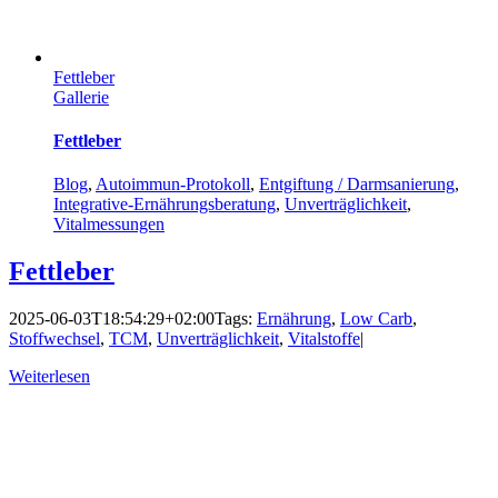
Fettleber
Gallerie
Fettleber
Blog
,
Autoimmun-Protokoll
,
Entgiftung / Darmsanierung
,
Integrative-Ernährungsberatung
,
Unverträglichkeit
,
Vitalmessungen
Fettleber
2025-06-03T18:54:29+02:00
Tags:
Ernährung
,
Low Carb
,
Stoffwechsel
,
TCM
,
Unverträglichkeit
,
Vitalstoffe
|
Weiterlesen