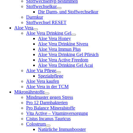
Stoffwechseltyp bestimmen
Stoffwechselkur
Die Darm- und Stoffwechselkur
Darmkur
Stoffwechsel RESET
Aloe Vera
Aloe Vera Drinking Gel
Aloe Vera Honey
Aloe Vera Drinking Sivera
Aloe Vera Immun Plus
Aloe Vera Drinking Gel Pfirsich
Aloe Vera Active Freedom
Aloe Vera Drinking Gel Acai
Aloe Via Pflege
Spezialpflege
Aloe Vera kaufen
Aloe Vera in der TCM
Mikronährstoffe
Mindmaster gegen Stress
Pro 12 Darmbakterien
Pro Balance Mineralstoffe
Vita Active – Vitaminversorgung
Cistus Incanus Tauricus
Colostrum
Natürliche Immunbooster