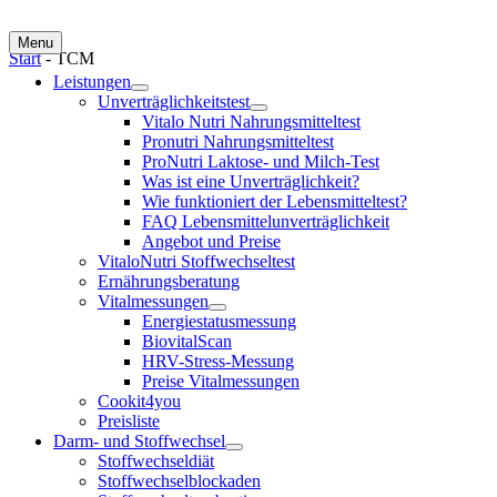
Menu
Start
-
TCM
Leistungen
Unverträglichkeitstest
Vitalo Nutri Nahrungsmitteltest
Pronutri Nahrungsmitteltest
ProNutri Laktose- und Milch-Test
Was ist eine Unverträglichkeit?
Wie funktioniert der Lebensmitteltest?
FAQ Lebensmittelunverträglichkeit
Angebot und Preise
VitaloNutri Stoffwechseltest
Ernährungsberatung
Vitalmessungen
Energiestatusmessung
BiovitalScan
HRV-Stress-Messung
Preise Vitalmessungen
Cookit4you
Preisliste
Darm- und Stoffwechsel
Stoffwechseldiät
Stoffwechselblockaden