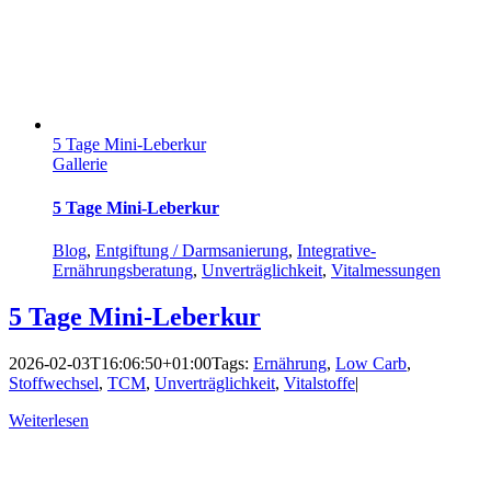
5 Tage Mini-Leberkur
Gallerie
5 Tage Mini-Leberkur
Blog
,
Entgiftung / Darmsanierung
,
Integrative-
Ernährungsberatung
,
Unverträglichkeit
,
Vitalmessungen
5 Tage Mini-Leberkur
2026-02-03T16:06:50+01:00
Tags:
Ernährung
,
Low Carb
,
Stoffwechsel
,
TCM
,
Unverträglichkeit
,
Vitalstoffe
|
Weiterlesen