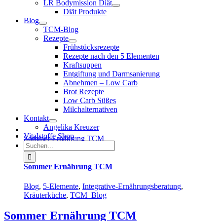
LR Bodymission Diät
Diät Produkte
Blog
TCM-Blog
Rezepte
Frühstücksrezepte
Rezepte nach den 5 Elementen
Kraftsuppen
Entgiftung und Darmsanierung
Abnehmen – Low Carb
Brot Rezepte
Low Carb Süßes
Milchalternativen
Kontakt
Angelika Kreuzer
Vitalstoffe Shop
Sommer Ernährung TCM
Suche
Gallerie
nach:
Sommer Ernährung TCM
Blog
,
5-Elemente
,
Integrative-Ernährungsberatung
,
Kräuterküche
,
TCM_Blog
Sommer Ernährung TCM