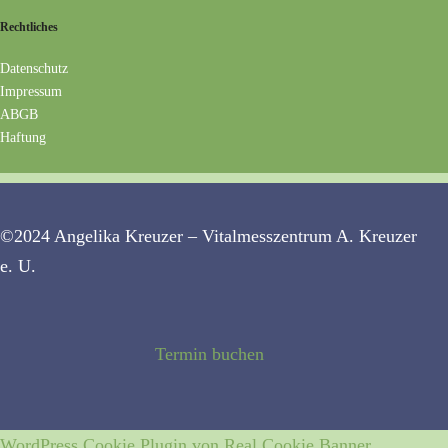
Rechtliches
Datenschutz
Impressum
ABGB
Haftung
©2024 Angelika Kreuzer – Vitalmesszentrum A. Kreuzer
e. U.
Termin buchen
WordPress Cookie Plugin von Real Cookie Banner