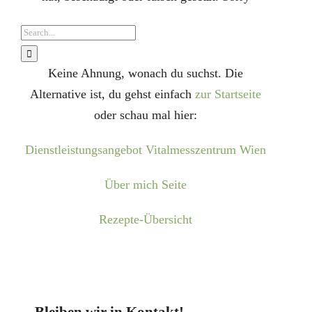
Blog
Suche
nach:
Kontakt
Keine Ahnung, wonach du suchst. Die
Vitalstoffe Shop
Alternative ist, du gehst einfach
zur Startseite
Suche
oder schau mal hier:
nach:
Dienstleistungsangebot Vitalmesszentrum Wien
Über mich Seite
Rezepte-Übersicht