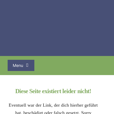
Zum
Inhalt
springen
Start
-
Angelika Kreuzer
-
404-Fehlerseite
Menu
Leistungen
Darm- und Stoffwechsel
Diese Seite existiert leider nicht!
Aloe Vera
Eventuell war der Link, der dich hierher geführt
Mikronährstoffe
hat, beschädigt oder falsch gesetzt. Sorry