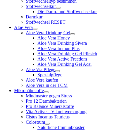
Stoffwechseltyp bestimmen
Stoffwechselkur
Die Darm- und Stoffwechselkur
Darmkur
Stoffwechsel RESET
Aloe Vera
Aloe Vera Drinking Gel
Aloe Vera Honey
Aloe Vera Drinking Sivera
Aloe Vera Immun Plus
Aloe Vera Drinking Gel Pfirsich
Aloe Vera Active Freedom
Aloe Vera Drinking Gel Acai
Aloe Via Pflege
Spezialpflege
Aloe Vera kaufen
Aloe Vera in der TCM
Mikronährstoffe
Mindmaster gegen Stress
Pro 12 Darmbakterien
Pro Balance Mineralstoffe
Vita Active – Vitaminversorgung
Cistus Incanus Tauricus
Colostrum
Natürliche Immunbooster