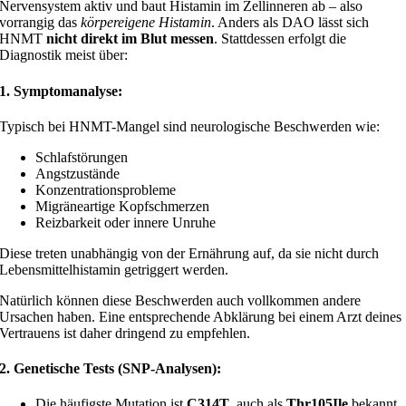
Nervensystem aktiv und baut Histamin im Zellinneren ab – also
vorrangig das
körpereigene Histamin
. Anders als DAO lässt sich
HNMT
nicht direkt im Blut messen
. Stattdessen erfolgt die
Diagnostik meist über:
1. Symptomanalyse:
Typisch bei HNMT-Mangel sind neurologische Beschwerden wie:
Schlafstörungen
Angstzustände
Konzentrationsprobleme
Migräneartige Kopfschmerzen
Reizbarkeit oder innere Unruhe
Diese treten unabhängig von der Ernährung auf, da sie nicht durch
Lebensmittelhistamin getriggert werden.
Natürlich können diese Beschwerden auch vollkommen andere
Ursachen haben. Eine entsprechende Abklärung bei einem Arzt deines
Vertrauens ist daher dringend zu empfehlen.
2. Genetische Tests (SNP-Analysen):
Die häufigste Mutation ist
C314T
, auch als
Thr105Ile
bekannt.