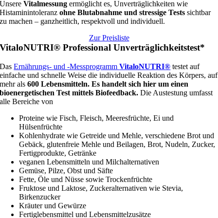
Unsere
Vitalmessung
ermöglicht es, Unverträglichkeiten wie
Histaminintoleranz
ohne Blutabnahme und stressige Tests
sichtbar
zu machen – ganzheitlich, respektvoll und individuell.
Zur Preisliste
VitaloNUTRI® Professional Unverträglichkeitstest*
Das
Ernährungs- und -Messprogramm
VitaloNUTRI®
testet auf
einfache und schnelle Weise die individuelle Reaktion des Körpers, auf
mehr als
600 Lebensmitteln. Es handelt sich hier um einen
bioenergetischen Test mittels Biofeedback.
Die Austestung umfasst
alle Bereiche von
Proteine wie Fisch, Fleisch, Meeresfrüchte, Ei und
Hülsenfrüchte
Kohlenhydrate wie Getreide und Mehle, verschiedene Brot und
Gebäck, glutenfreie Mehle und Beilagen, Brot, Nudeln, Zucker,
Fertigprodukte, Getränke
veganen Lebensmitteln und Milchalternativen
Gemüse, Pilze, Obst und Säfte
Fette, Öle und Nüsse sowie Trockenfrüchte
Fruktose und Laktose, Zuckeralternativen wie Stevia,
Birkenzucker
Kräuter und Gewürze
Fertiglebensmittel und Lebensmittelzusätze