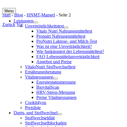
Menu
Start
-
Blog
-
HNMT-Mangel
-
Seite 2
Leistungen
Zurück
Vor
Unverträglichkeitstest
Vitalo Nutri Nahrungsmitteltest
Zeige
Pronutri Nahrungsmitteltest
grösseres
ProNutri Laktose- und Milch-Test
Bild
Was ist eine Unverträglichkeit?
Wie funktioniert der Lebensmitteltest?
FAQ Lebensmittelunverträglichkeit
Angebot und Preise
VitaloNutri Stoffwechseltest
Ernährungsberatung
Vitalmessungen
Energiestatusmessung
BiovitalScan
HRV-Stress-Messung
Preise Vitalmessungen
Cookit4you
Preisliste
Darm- und Stoffwechsel
Stoffwechseldiät
Stoffwechselblockaden