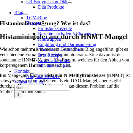
LR Bodymission Diät
Diät Produkte
Blog
TCM-Blog
Histaminabbaustörung? Was ist das?
Rezepte
Frühstücksrezepte
Rezepte nach den 5 Elementen
Histaminintoleranz durch HNMT-Mangel
Kraftsuppen
Entgiftung und Darmsanierung
Wie schon mehrmals in meinem Gesundheits-Blog angeführt, gibt es
Abnehmen – Low Carb
verschiedene Formen einer Histaminintoleranz. Eine davon ist der
Brot Rezepte
sogenannte HNMT-Mangel. Ein Enzym, welches für den Abbau von
Low Carb Süßes
körpereigenem Histamin zuständig ist.
Milchalternativen
Kontakt
Ein Mangel am Enzym
Histamin-N-Methyltransferase (HNMT)
ist
Angelika Kreuzer
schwieriger zu diagnostizieren als ein DAO-Mangel, aber es gibt
Vitalstoffe Shop
durchaus Hinweise und Wege, wie man diesem Problem auf die
Suche
Schliche kommen kann.
nach: