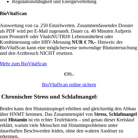
Regulationsfähigkeit und Energieverteilung
BioVitalScan
Auswertung von ca. 250 Einzelwerten. Zusammenfassendes Dossier
als PDF wird per E-Mail zugesandt. Dauer ca. 40 Minuten Aufpreis
zum Pronutri® oder VitaloNUTRI® Lebensmitteltest oder
Kombimessung oder HRV-Messung
NUR € 79,–
Hinweis: der
BioVitalScan kann eine möglicherweise notwendige Blutuntersuchung
und den Arztbesuch NICHT ersetzen.
Mehr zum BioVitalScan
€99,-
BioVitalScan online sichern
Chronischer Stress und Schlafmangel:
Beides kann den Histaminspiegel erhöhen und gleichzeitig den Abbau
über HNMT hemmen. Das Zusammenspiel von
Stress, Schlafmangel
und
Histamin
ist ein echter Teufelskreis – und genau dieser Kreislauf
erklärt, warum viele Menschen mit Histaminproblemen unter
dauerhaften Beschwerden leiden, ohne den wahren Auslöser zu
erkennen.