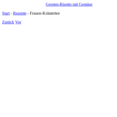
Gersten-Risotto mit Gemüse
Start
-
Rezepte
-
Frauen-Kräutertee
Zurück
Vor
Zeige
grösseres
Bild