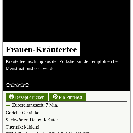
Frauen-Kräutertee
Kräuterteemischung aus der Volksheilkunde - empfohlen bei
Menstruationsbeschwerden
Rezept drucken
Pin Pinterest
Minuten
Zubereitungszeit:
7
Min.
Gericht:
Getränke
Suchwörter:
Detox, Kräuter
Thermik:
kühlend