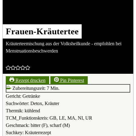
Frauen-Kräutertee
Kräuterteemischung aus der Volksheilkunde - empfohlen bei
Menstruationsbeschwerden
Rezept drucken
Pin Pinterest
Minuten
Zubereitungszeit:
7
Min.
Gericht:
Getränke
Suchwörter:
Detox, Kräuter
Thermik:
kühlend
TCM_Funktionskreis:
GB, LE, MA, NI, UR
Geschmack:
bitter (F), scharf (M)
Suchkey:
Kräuterrezept