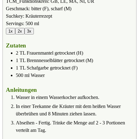
TCM_Funktionskreis:
GB, LE, MA, NI, UR
Geschmack:
bitter (F), scharf (M)
Suchkey:
Kräuterrezept
Servings:
500
ml
1x
2x
3x
Zutaten
2
TL
Frauenmantel getrocknet (H)
1
TL
Brennnesselblätter getrocknet (M)
1
TL
Schafgarbe getrocknet (F)
500
ml
Wasser
Anleitungen
Wasser in einem Wasserkocher aufkochen.
In einer Teekanne die Kräuter mit dem heißen Wasser
überbrühen und 8 Minuten ziehen lassen.
Abseihen - Fertig. Trinke die Menge auf 2 - 3 Portionen
verteilt am Tag.