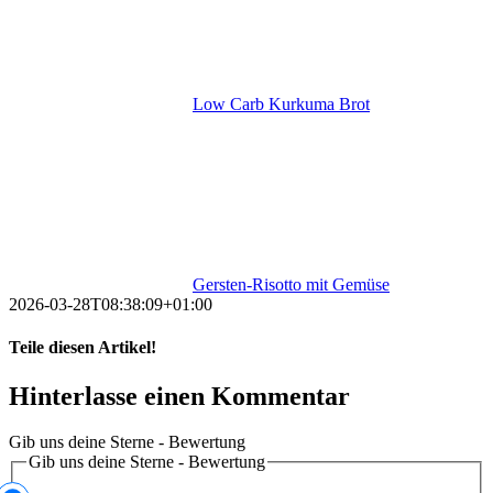
Low Carb Kurkuma Brot
Gersten-Risotto mit Gemüse
2026-03-28T08:38:09+01:00
Teile diesen Artikel!
Facebook
X
LinkedIn
WhatsApp
Pinterest
E-
Hinterlasse einen Kommentar
Mail
Gib uns deine Sterne - Bewertung
Gib uns deine Sterne - Bewertung