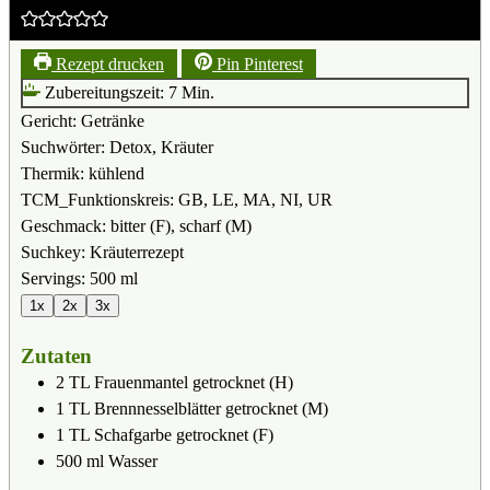
Rezept drucken
Pin Pinterest
Minuten
Zubereitungszeit:
7
Min.
Gericht:
Getränke
Suchwörter:
Detox, Kräuter
Thermik:
kühlend
TCM_Funktionskreis:
GB, LE, MA, NI, UR
Geschmack:
bitter (F), scharf (M)
Suchkey:
Kräuterrezept
Servings:
500
ml
1x
2x
3x
Zutaten
2
TL
Frauenmantel getrocknet (H)
1
TL
Brennnesselblätter getrocknet (M)
1
TL
Schafgarbe getrocknet (F)
500
ml
Wasser