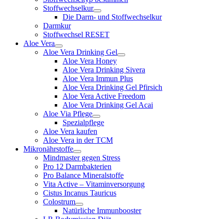
Stoffwechselkur
Die Darm- und Stoffwechselkur
Darmkur
Stoffwechsel RESET
Aloe Vera
Aloe Vera Drinking Gel
Aloe Vera Honey
Aloe Vera Drinking Sivera
Aloe Vera Immun Plus
Aloe Vera Drinking Gel Pfirsich
Aloe Vera Active Freedom
Aloe Vera Drinking Gel Acai
Aloe Via Pflege
Spezialpflege
Aloe Vera kaufen
Aloe Vera in der TCM
Mikronährstoffe
Mindmaster gegen Stress
Pro 12 Darmbakterien
Pro Balance Mineralstoffe
Vita Active – Vitaminversorgung
Cistus Incanus Tauricus
Colostrum
Natürliche Immunbooster