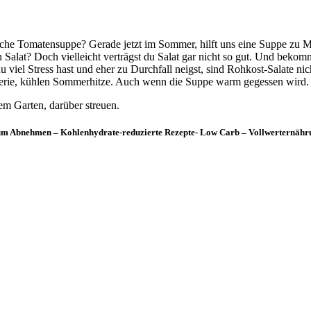
liche Tomatensuppe? Gerade jetzt im Sommer, hilft uns eine Suppe zu
inen Salat? Doch vielleicht verträgst du Salat gar nicht so gut. Und b
 viel Stress hast und eher zu Durchfall neigst, sind Rohkost-Salate n
lerie, kühlen Sommerhitze. Auch wenn die Suppe warm gegessen wird. A
em Garten, darüber streuen.
m Abnehmen – Kohlenhydrate-reduzierte Rezepte- Low Carb – Vollwerternährun