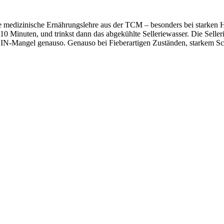
t die medizinische Ernährungslehre aus der TCM – besonders bei starken 
 Minuten, und trinkst dann das abgekühlte Selleriewasser. Die Sellerie
YIN-Mangel genauso. Genauso bei Fieberartigen Zuständen, starkem S