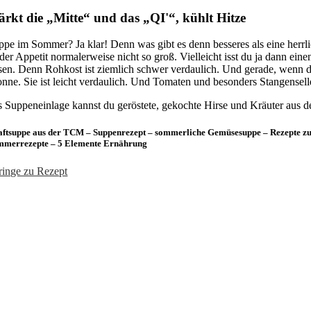
ärkt die „Mitte“ und das „QI'“, kühlt Hitze
ppe im Sommer? Ja klar! Denn was gibt es denn besseres als eine herr
t der Appetit normalerweise nicht so groß. Vielleicht isst du ja dann e
sen. Denn Rohkost ist ziemlich schwer verdaulich. Und gerade, wenn du
nne. Sie ist leicht verdaulich. Und Tomaten und besonders Stangensel
s Suppeneinlage kannst du geröstete, gekochte Hirse und Kräuter aus d
ftsuppe aus der TCM – Suppenrezept – sommerliche Gemüsesuppe – Rezepte zu
mmerrezepte – 5 Elemente Ernährung
ringe zu Rezept