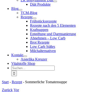
LR Bodymission Diät
Diät Produkte
Blog
TCM-Blog
Rezepte
Frühstücksrezepte
Rezepte nach den 5 Elementen
Kraftsuppen
Entgiftung und Darmsanierung
Abnehmen – Low Carb
Brot Rezepte
Low Carb Süßes
Milchalternativen
Kontakt
Angelika Kreuzer
Vitalstoffe Shop
Suche
nach:
Start
-
Rezept
-
Sommerliche Tomatensuppe
Zurück
Vor
Zeige
grösseres