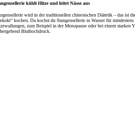
angensellerie kühlt Hitze und leitet Nässe aus
angensellerie wird in der traditionellen chinesischen Diätetik – das is
ekokt“ kochen. Da kochst du Stangensellerie in Wasser für mindestens 10
tzewallungen, zum Beispiel in der Menopause oder bei einem starken 
nhergehend Bluthochdruck.