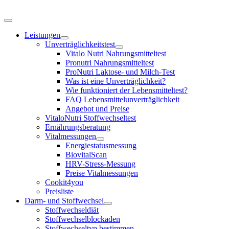
Zum
Inhalt
Toggle
springen
Navigation
Leistungen
Unverträglichkeitstest
Vitalo Nutri Nahrungsmitteltest
Pronutri Nahrungsmitteltest
ProNutri Laktose- und Milch-Test
Was ist eine Unverträglichkeit?
Wie funktioniert der Lebensmitteltest?
FAQ Lebensmittelunverträglichkeit
Angebot und Preise
VitaloNutri Stoffwechseltest
Ernährungsberatung
Vitalmessungen
Energiestatusmessung
BiovitalScan
HRV-Stress-Messung
Preise Vitalmessungen
Cookit4you
Preisliste
Darm- und Stoffwechsel
Stoffwechseldiät
Stoffwechselblockaden
Stoffwechseltyp bestimmen