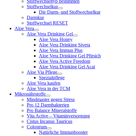
Stoffwechseltyp bestimmen
Stoffwechselkur
Die Darm- und Stoffwechselkur
Darmkur
Stoffwechsel RESET
Aloe Vera
Aloe Vera Drinking Gel
Aloe Vera Honey
Aloe Vera Drinking Sivera
Aloe Vera Immun Plus
Aloe Vera Drinking Gel Pfirsich
Aloe Vera Active Freedom
Aloe Vera Drinking Gel Acai
Aloe Via Pflege
Spezialpflege
Aloe Vera kaufen
Aloe Vera in der TCM
Mikronährstoffe
Mindmaster gegen Stress
Pro 12 Darmbakterien
Pro Balance Mineralstoffe
Vita Active – Vitaminversorgung
Cistus Incanus Tauricus
Colostrum
Natürliche Immunbooster