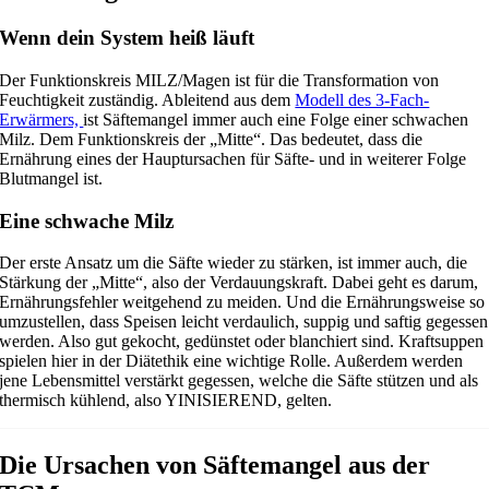
Wenn dein System heiß läuft
Der Funktionskreis MILZ/Magen ist für die Transformation von
Feuchtigkeit zuständig. Ableitend aus dem
Modell des 3-Fach-
Erwärmers,
ist Säftemangel immer auch eine Folge einer schwachen
Milz. Dem Funktionskreis der „Mitte“. Das bedeutet, dass die
Ernährung eines der Hauptursachen für Säfte- und in weiterer Folge
Blutmangel ist.
Eine schwache Milz
Der erste Ansatz um die Säfte wieder zu stärken, ist immer auch, die
Stärkung der „Mitte“, also der Verdauungskraft. Dabei geht es darum,
Ernährungsfehler weitgehend zu meiden. Und die Ernährungsweise so
umzustellen, dass Speisen leicht verdaulich, suppig und saftig gegessen
werden. Also gut gekocht, gedünstet oder blanchiert sind. Kraftsuppen
spielen hier in der Diätethik eine wichtige Rolle. Außerdem werden
jene Lebensmittel verstärkt gegessen, welche die Säfte stützen und als
thermisch kühlend, also YINISIEREND, gelten.
Die Ursachen von Säftemangel aus der