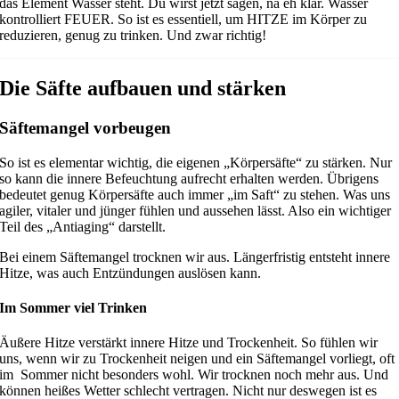
das Element Wasser steht. Du wirst jetzt sagen, na eh klar. Wasser
kontrolliert FEUER. So ist es essentiell, um HITZE im Körper zu
reduzieren, genug zu trinken. Und zwar richtig!
Die Säfte aufbauen und stärken
Säftemangel vorbeugen
So ist es elementar wichtig, die eigenen „Körpersäfte“ zu stärken. Nur
so kann die innere Befeuchtung aufrecht erhalten werden. Übrigens
bedeutet genug Körpersäfte auch immer „im Saft“ zu stehen. Was uns
agiler, vitaler und jünger fühlen und aussehen lässt. Also ein wichtiger
Teil des „Antiaging“ darstellt.
Bei einem Säftemangel trocknen wir aus. Längerfristig entsteht innere
Hitze, was auch Entzündungen auslösen kann.
Im Sommer viel Trinken
Äußere Hitze verstärkt innere Hitze und Trockenheit. So fühlen wir
uns, wenn wir zu Trockenheit neigen und ein Säftemangel vorliegt, oft
im Sommer nicht besonders wohl. Wir trocknen noch mehr aus. Und
können heißes Wetter schlecht vertragen. Nicht nur deswegen ist es