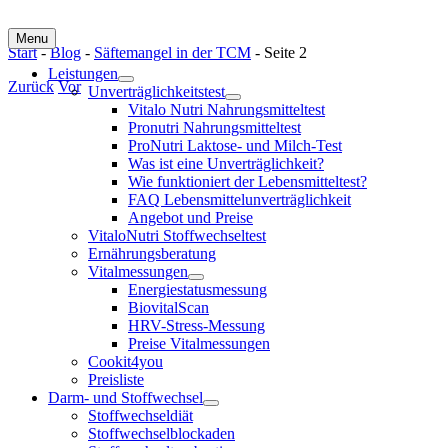
Menu
Start
-
Blog
-
Säftemangel in der TCM
-
Seite 2
Leistungen
Zurück
Vor
Unverträglichkeitstest
Vitalo Nutri Nahrungsmitteltest
Zeige
Pronutri Nahrungsmitteltest
grösseres
ProNutri Laktose- und Milch-Test
Bild
Was ist eine Unverträglichkeit?
Wie funktioniert der Lebensmitteltest?
FAQ Lebensmittelunverträglichkeit
Angebot und Preise
VitaloNutri Stoffwechseltest
Ernährungsberatung
Vitalmessungen
Energiestatusmessung
BiovitalScan
HRV-Stress-Messung
Preise Vitalmessungen
Cookit4you
Preisliste
Darm- und Stoffwechsel
Stoffwechseldiät
Stoffwechselblockaden