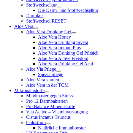
Stoffwechselkur
Die Darm- und Stoffwechselkur
Darmkur
Stoffwechsel RESET
Aloe Vera
Aloe Vera Drinking Gel
Aloe Vera Honey
Aloe Vera Drinking Sivera
Aloe Vera Immun Plus
Aloe Vera Drinking Gel Pfirsich
Aloe Vera Active Freedom
Aloe Vera Drinking Gel Acai
Aloe Via Pflege
Spezialpflege
Aloe Vera kaufen
Aloe Vera in der TCM
Mikronährstoffe
Mindmaster gegen Stress
Pro 12 Darmbakterien
Pro Balance Mineralstoffe
Vita Active – Vitaminversorgung
Cistus Incanus Tauricus
Colostrum
Natürliche Immunbooster