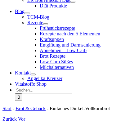
LR Bodymission Diät
Diät Produkte
Blog
TCM-Blog
Rezepte
Frühstücksrezepte
Rezepte nach den 5 Elementen
Kraftsuppen
Entgiftung und Darmsanierung
Abnehmen – Low Carb
Brot Rezepte
Low Carb Süßes
Milchalternativen
Kontakt
Angelika Kreuzer
Vitalstoffe Shop
Suche
nach:
Start
-
Brot & Gebäck
-
Einfaches Dinkel-Vollkornbrot
Zurück
Vor
Zeige
grösseres