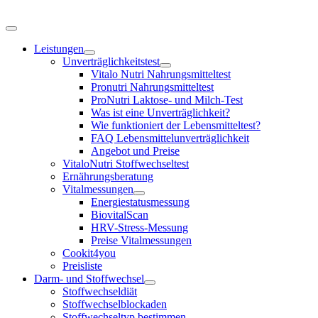
Zum
Inhalt
Toggle
springen
Navigation
Leistungen
Unverträglichkeitstest
Vitalo Nutri Nahrungsmitteltest
Pronutri Nahrungsmitteltest
ProNutri Laktose- und Milch-Test
Was ist eine Unverträglichkeit?
Wie funktioniert der Lebensmitteltest?
FAQ Lebensmittelunverträglichkeit
Angebot und Preise
VitaloNutri Stoffwechseltest
Ernährungsberatung
Vitalmessungen
Energiestatusmessung
BiovitalScan
HRV-Stress-Messung
Preise Vitalmessungen
Cookit4you
Preisliste
Darm- und Stoffwechsel
Stoffwechseldiät
Stoffwechselblockaden
Stoffwechseltyp bestimmen