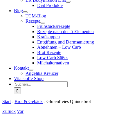
LR Bodymission Diät
Diät Produkte
Blog
TCM-Blog
Rezepte
Frühstücksrezepte
Rezepte nach den 5 Elementen
Kraftsuppen
Entgiftung und Darmsanierung
Abnehmen – Low Carb
Brot Rezepte
Low Carb Süßes
Milchalternativen
Kontakt
Angelika Kreuzer
Vitalstoffe Shop
Suche
nach:
Start
-
Brot & Gebäck
-
Glutenfreies Quinoabrot
Zurück
Vor
Zeige
grösseres