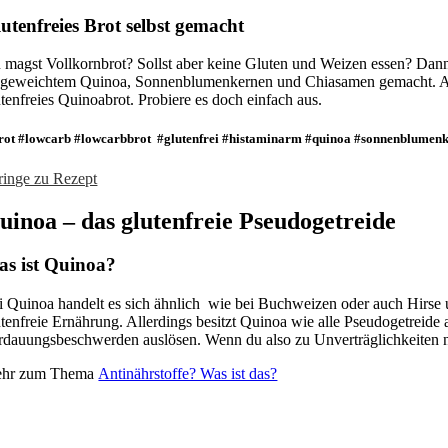
utenfreies Brot selbst gemacht
 magst Vollkornbrot? Sollst aber keine Gluten und Weizen essen? Dann h
ngeweichtem Quinoa, Sonnenblumenkernen und Chiasamen gemacht. Am n
utenfreies Quinoabrot. Probiere es doch einfach aus.
rot #lowcarb #lowcarbbrot #glutenfrei #histaminarm #quinoa #sonnenblumen
ringe zu Rezept
uinoa – das glutenfreie Pseudogetreide
s ist Quinoa?
i Quinoa handelt es sich ähnlich wie bei Buchweizen oder auch Hirse u
utenfreie Ernährung. Allerdings besitzt Quinoa wie alle Pseudogetreid
rdauungsbeschwerden auslösen. Wenn du also zu Unverträglichkeiten nei
hr zum Thema
Antinährstoffe? Was ist das?