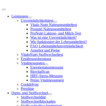
Zum
Inhalt
Toggle
springen
Navigation
Leistungen
Unverträglichkeitstest
Vitalo Nutri Nahrungsmitteltest
Pronutri Nahrungsmitteltest
ProNutri Laktose- und Milch-Test
Was ist eine Unverträglichkeit?
Wie funktioniert der Lebensmitteltest?
FAQ Lebensmittelunverträglichkeit
Angebot und Preise
VitaloNutri Stoffwechseltest
Ernährungsberatung
Vitalmessungen
Energiestatusmessung
BiovitalScan
HRV-Stress-Messung
Preise Vitalmessungen
Cookit4you
Preisliste
Darm- und Stoffwechsel
Stoffwechseldiät
Stoffwechselblockaden
Stoffwechseltyp bestimmen