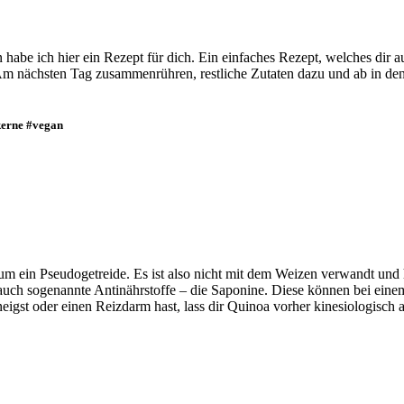
abe ich hier ein Rezept für dich. Ein einfaches Rezept, welches dir a
ächsten Tag zusammenrühren, restliche Zutaten dazu und ab in den 
kerne #vegan
m ein Pseudogetreide. Es ist also nicht mit dem Weizen verwandt und h
e auch sogenannte Antinährstoffe – die Saponine. Diese können bei ein
gst oder einen Reizdarm hast, lass dir Quinoa vorher kinesiologisch 