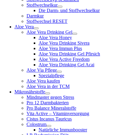
Stoffwechselkur
Die Darm- und Stoffwechselkur
Darmkur
Stoffwechsel RESET
Aloe Vera
Aloe Vera Drinking Gel
Aloe Vera Honey
Aloe Vera Drinking Sivera
Aloe Vera Immun Plus
Aloe Vera Drinking Gel Pfirsich
Aloe Vera Active Freedom
Aloe Vera Drinking Gel Acai
Aloe Via Pflege
Spezialpflege
Aloe Vera kaufen
Aloe Vera in der TCM
Mikronährstoffe
Mindmaster gegen Stress
Pro 12 Darmbakterien
Pro Balance Mineralstoffe
Vita Active – Vitaminversorgung
Cistus Incanus Tauricus
Colostrum
Natürliche Immunbooster