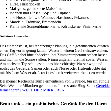
Hirse, Hirseflocken
Maisgries, getrocknete Maiskörner
Bohnen und Linsen, Soja und Lupinen
alle Nusssorten wie Walnuss, Haselnuss, Pekanuss
Mandeln, Erdnüsse, Erdmandeln
Kerne wie Sonnenblumenkerne, Kürbiskerne, Pinienkerne
Anleitung Einweichen
Das einfachste ist, bei rechtzeitiger Planung, die gewünschten Zutaten
einen Tag vor in genug kaltem Wasser in einem Gefäß einzuweichen.
Das Gefäß dabei bitte abdecken, bei Zimmertemperatur stehen lassen
und nicht in die Sonne stellen. Nimm ungefähr dreimal soviel Wasser.
Am nächsten Tag schüttest du das überschüssige Wasser weg und
spülst das Getreide, Samen oder auch Nüsse oder Hülsenfrüchte gut
mit frischem Wasser ab. Jetzt ist es bereit weiterverarbeitet zu werden.
Bei meiner Recherche zum Fermentieren von Getreide, bin ich auf die
Seite Welt der Mikroben gekommen. Interessante Blog-Seite:
Getreide
fermentieren | WELT DER MIKROBEN
Brottrunk – ein probiotisches Getränk für den Darm