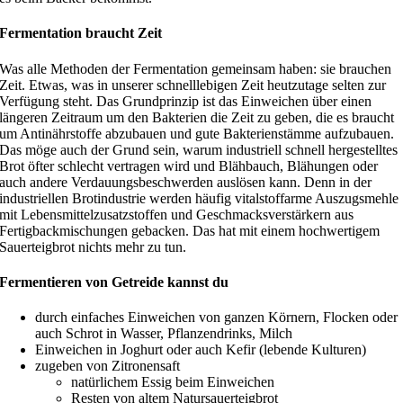
Fermentation braucht Zeit
Was alle Methoden der Fermentation gemeinsam haben: sie brauchen
Zeit. Etwas, was in unserer schnelllebigen Zeit heutzutage selten zur
Verfügung steht. Das Grundprinzip ist das Einweichen über einen
längeren Zeitraum um den Bakterien die Zeit zu geben, die es braucht
um Antinährstoffe abzubauen und gute Bakterienstämme aufzubauen.
Das möge auch der Grund sein, warum industriell schnell hergestelltes
Brot öfter schlecht vertragen wird und Blähbauch, Blähungen oder
auch andere Verdauungsbeschwerden auslösen kann. Denn in der
industriellen Brotindustrie werden häufig vitalstoffarme Auszugsmehle
mit Lebensmittelzusatzstoffen und Geschmacksverstärkern aus
Fertigbackmischungen gebacken. Das hat mit einem hochwertigem
Sauerteigbrot nichts mehr zu tun.
Fermentieren von Getreide kannst du
durch einfaches Einweichen von ganzen Körnern, Flocken oder
auch Schrot in Wasser, Pflanzendrinks, Milch
Einweichen in Joghurt oder auch Kefir (lebende Kulturen)
zugeben von Zitronensaft
natürlichem Essig beim Einweichen
Resten von altem Natursauerteigbrot