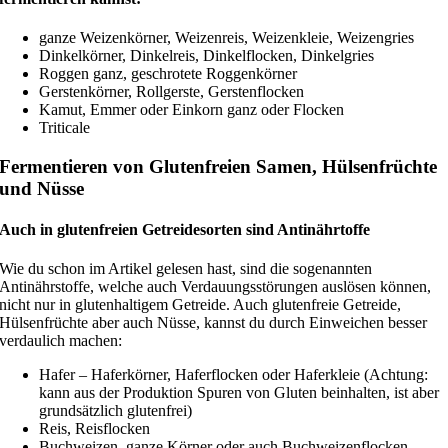
ganze Weizenkörner, Weizenreis, Weizenkleie, Weizengries
Dinkelkörner, Dinkelreis, Dinkelflocken, Dinkelgries
Roggen ganz, geschrotete Roggenkörner
Gerstenkörner, Rollgerste, Gerstenflocken
Kamut, Emmer oder Einkorn ganz oder Flocken
Triticale
Fermentieren von Glutenfreien Samen, Hülsenfrüchte
und Nüsse
Auch in glutenfreien Getreidesorten sind Antinährtoffe
Wie du schon im Artikel gelesen hast, sind die sogenannten
Antinährstoffe, welche auch Verdauungsstörungen auslösen können,
nicht nur in glutenhaltigem Getreide. Auch glutenfreie Getreide,
Hülsenfrüchte aber auch Nüsse, kannst du durch Einweichen besser
verdaulich machen:
Hafer – Haferkörner, Haferflocken oder Haferkleie (Achtung:
kann aus der Produktion Spuren von Gluten beinhalten, ist aber
grundsätzlich glutenfrei)
Reis, Reisflocken
Buchweizen, ganze Körner oder auch Buchweizenflocken