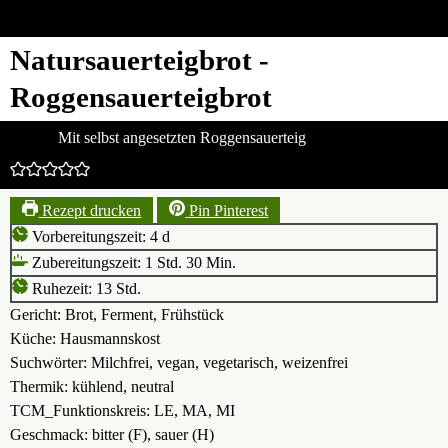
Natursauerteigbrot -
Roggensauerteigbrot
Mit selbst angesetzten Roggensauerteig
Rezept drucken
Pin Pinterest
Tage
Vorbereitungszeit:
4
d
Stunde
Minuten
Zubereitungszeit:
1
Std.
30
Min.
Stunden
Ruhezeit:
13
Std.
Gericht:
Brot, Ferment, Frühstück
Küche:
Hausmannskost
Suchwörter:
Milchfrei, vegan, vegetarisch, weizenfrei
Thermik:
kühlend, neutral
TCM_Funktionskreis:
LE, MA, MI
Geschmack:
bitter (F), sauer (H)