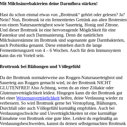
Mit Milchsäurebakterien deine Darmflora stärken!
Hast du schon einmal etwas von „Brottrunk“ gehört oder gelesen? Ja?
Nein? Nun, Brottrunk ist ein fermentiertes Getränk aus alten Brotresten
von einem Natursauerteigbrot sowie Sauerteig, Honig und Zitrone.
Und dieser Brottrunk ist eine hervorragende Möglichkeit für eine
Fastenkur und auch Darmsanierung. Denn die natürlichen
Milchsäurestämme im Brottrunk sind sogenannte gute Darmbakterien,
auch Probiotika genannt. Diese entstehen durch die lange
Fermentierungszeit von 4 – 6 Wochen. Auch für dein Immunsystem
kann das ein Vorteil sein.
Brottrunk bei Blähungen und Völlegefühl
Da der Brottrunk normalerweise aus Roggen-Natursauerteigbrot und
Sauerteig aus Roggen gemacht wird, ist der Brottrunk NICHT
GLUTENFREI! Also Achtung, wenn du an einer Zöliakie oder
Glutenunverträglichkeit leidest. Hingegen kann dir der Brottrunk gut
bei einer
Weizenunverträglichkeit
helfen, deine Verdauung wieder zu
verbessern. So wird Brottrunk gerne bei Verstopfung, Blähungen,
Durchfall oder auch Völlegefühl kurmäßig empfohlen. Auch bei
Verdauungsschwäche und Unverträglichkeiten ist eine kurmäßige
Einnahme von Brottrunk eine gute Idee. Leidest du regelmäßig an
Verdauungsbeschwerden, kannst du deinen selbstgemachten Brottrunk