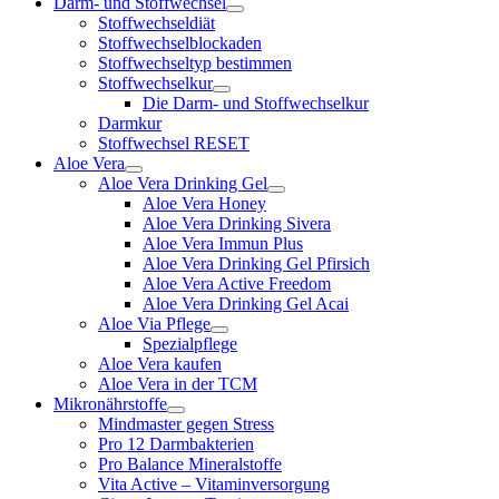
Darm- und Stoffwechsel
Stoffwechseldiät
Stoffwechselblockaden
Stoffwechseltyp bestimmen
Stoffwechselkur
Die Darm- und Stoffwechselkur
Darmkur
Stoffwechsel RESET
Aloe Vera
Aloe Vera Drinking Gel
Aloe Vera Honey
Aloe Vera Drinking Sivera
Aloe Vera Immun Plus
Aloe Vera Drinking Gel Pfirsich
Aloe Vera Active Freedom
Aloe Vera Drinking Gel Acai
Aloe Via Pflege
Spezialpflege
Aloe Vera kaufen
Aloe Vera in der TCM
Mikronährstoffe
Mindmaster gegen Stress
Pro 12 Darmbakterien
Pro Balance Mineralstoffe
Vita Active – Vitaminversorgung