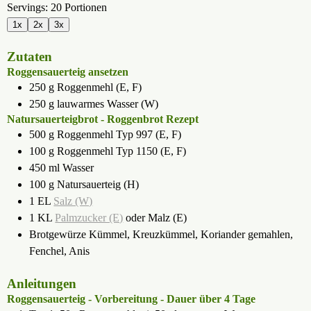
Servings:
20
Portionen
1x
2x
3x
Zutaten
Roggensauerteig ansetzen
250
g
Roggenmehl (E, F)
250
g
lauwarmes Wasser (W)
Natursauerteigbrot - Roggenbrot Rezept
500
g
Roggenmehl Typ 997 (E, F)
100
g
Roggenmehl Typ 1150 (E, F)
450
ml
Wasser
100
g
Natursauerteig (H)
1
EL
Salz (W)
1
KL
Palmzucker (E)
oder Malz (E)
Brotgewürze
Kümmel, Kreuzkümmel, Koriander gemahlen,
Fenchel, Anis
Anleitungen
Roggensauerteig - Vorbereitung - Dauer über 4 Tage