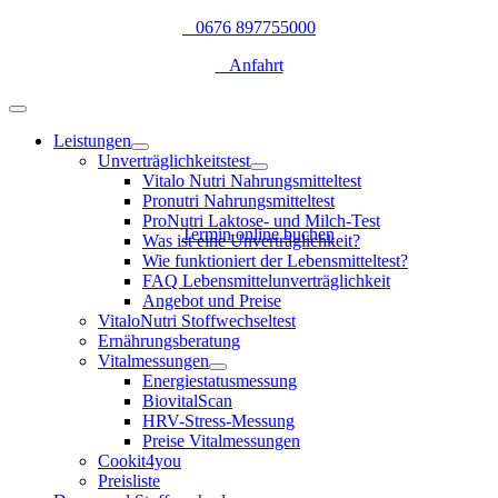
Zum
0676 897755000
Inhalt
Anfahrt
springen
Toggle
Navigation
Leistungen
Unverträglichkeitstest
Vitalo Nutri Nahrungsmitteltest
Pronutri Nahrungsmitteltest
ProNutri Laktose- und Milch-Test
Termin online buchen
Was ist eine Unverträglichkeit?
Wie funktioniert der Lebensmitteltest?
FAQ Lebensmittelunverträglichkeit
Angebot und Preise
VitaloNutri Stoffwechseltest
Ernährungsberatung
Vitalmessungen
Energiestatusmessung
BiovitalScan
HRV-Stress-Messung
Preise Vitalmessungen
Cookit4you
Preisliste