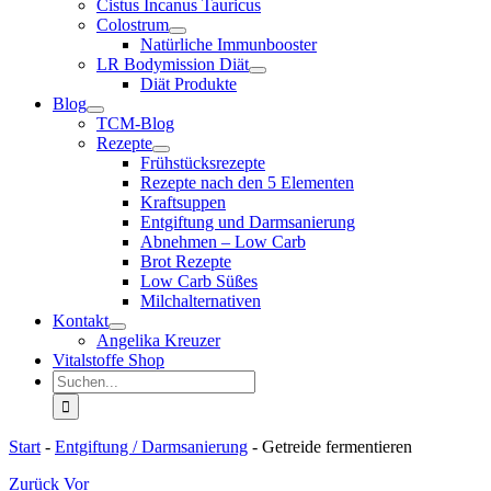
Cistus Incanus Tauricus
Colostrum
Natürliche Immunbooster
LR Bodymission Diät
Diät Produkte
Blog
TCM-Blog
Rezepte
Frühstücksrezepte
Rezepte nach den 5 Elementen
Kraftsuppen
Entgiftung und Darmsanierung
Abnehmen – Low Carb
Brot Rezepte
Low Carb Süßes
Milchalternativen
Kontakt
Angelika Kreuzer
Vitalstoffe Shop
Suche
nach:
Start
-
Entgiftung / Darmsanierung
-
Getreide fermentieren
Zurück
Vor