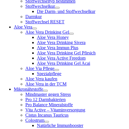
Stoffwechseltyp bestimmen
Stoffwechselkur
Die Darm- und Stoffwechselkur
Darmkur
Stoffwechsel RESET
Aloe Vera
Aloe Vera Drinking Gel
Aloe Vera Honey
Aloe Vera Drinking Sivera
Aloe Vera Immun Plus
Aloe Vera Drinking Gel Pfirsich
Aloe Vera Active Freedom
Aloe Vera Drinking Gel Acai
Aloe Via Pflege
Spezialpflege
Aloe Vera kaufen
Aloe Vera in der TCM
Mikronährstoffe
Mindmaster gegen Stress
Pro 12 Darmbakterien
Pro Balance Mineralstoffe
Vita Active – Vitaminversorgung
Cistus Incanus Tauricus
Colostrum
Natürliche Immunbooster