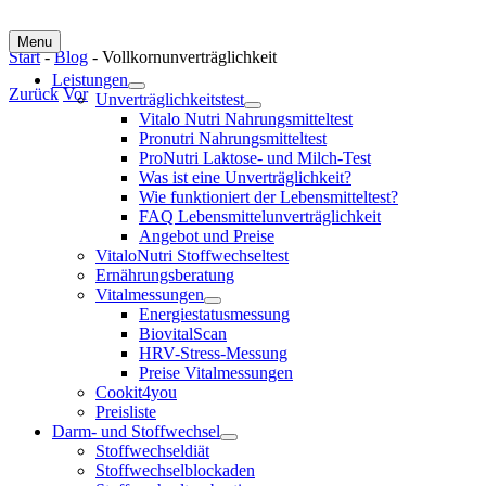
Menu
Start
-
Blog
-
Vollkornunverträglichkeit
Leistungen
Zurück
Vor
Unverträglichkeitstest
Vitalo Nutri Nahrungsmitteltest
Zeige
Pronutri Nahrungsmitteltest
grösseres
ProNutri Laktose- und Milch-Test
Bild
Was ist eine Unverträglichkeit?
Wie funktioniert der Lebensmitteltest?
FAQ Lebensmittelunverträglichkeit
Angebot und Preise
VitaloNutri Stoffwechseltest
Ernährungsberatung
Vitalmessungen
Energiestatusmessung
BiovitalScan
HRV-Stress-Messung
Preise Vitalmessungen
Cookit4you
Preisliste
Darm- und Stoffwechsel
Stoffwechseldiät
Stoffwechselblockaden