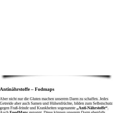
Antinährstoffe – Fodmaps
Aber nicht nur die Gluten machen unserem Darm zu schaffen. Jedes
Getreide aber auch Samen und Hülsenfrüchte, bilden zum Selbstschutz
gegen Fraß-feinde und Krankheiten sogenannte
„Anti-Nährstoffe“
.
Auch
FoodMap
s genannt. Diese können unserem Darm ebenfalls