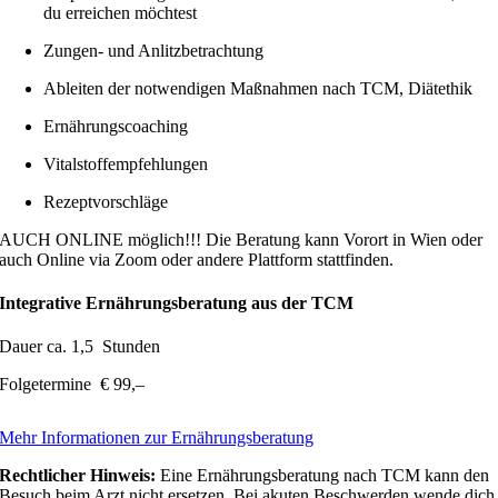
du erreichen möchtest
Zungen- und Anlitzbetrachtung
Ableiten der notwendigen Maßnahmen nach TCM, Diätethik
Ernährungscoaching
Vitalstoffempfehlungen
Rezeptvorschläge
AUCH ONLINE möglich!!! Die Beratung kann Vorort in Wien oder
auch Online via Zoom oder andere Plattform stattfinden.
Integrative Ernährungsberatung aus der TCM
Dauer ca. 1,5 Stunden
Folgetermine € 99,–
Mehr Informationen zur Ernährungsberatung
Rechtlicher Hinweis:
Eine Ernährungsberatung nach TCM kann den
Besuch beim Arzt nicht ersetzen. Bei akuten Beschwerden wende dich